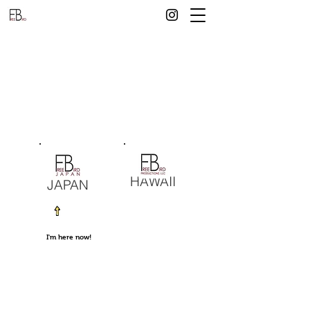
HAWAII
JAPAN
I'm here now!
free bird Hawaii, Japan, ハワイ、軽井沢、写
真教室、暗室、ファミリーフォト、写真撮
影、フィルムカメラ、ワークショップ、
Workshop、アート、写真作品、写真家、フ
ォトグラファー、akira seo、オアフ島、ハワ