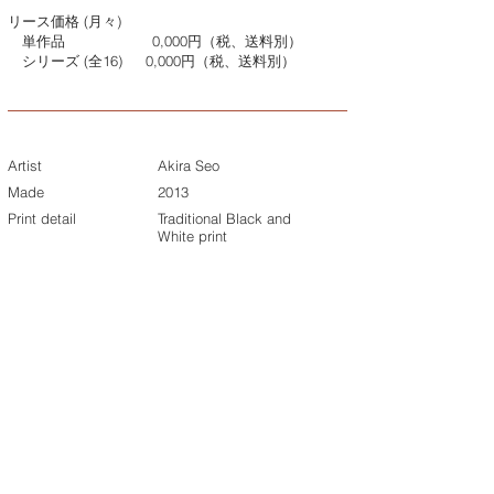
リース価格 (月々)
単作品
0,000円（税、送料別）
シリーズ (全16)
0,000円（税、送料別）
Artist
Akira Seo
Made
2013
Print detail
Traditional Black and
White print
Size with frame
000cm x 000cm
Price with frame
Single print
¥0,000 (w/o tax &
shipping)
Whole series (16)
¥0,000 (w/o tax &
shipping)
Customized print
When purchasing a work, we
will deliver it in the desired
size according to the place to
display. Please inquire about
the price as the price will
change depending on the
size. We will print and frame
after you apply, so please